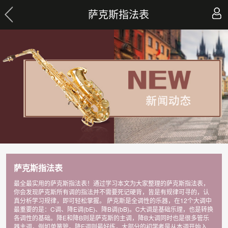
萨克斯指法表
萨克斯指法表
最全最实用的萨克斯指法表！通过学习本文为大家整理的萨克斯指法表，
你会发现萨克斯所有调的指法并不需要死记硬背，皆是有规律可寻的，认
真分析学习规律，即可轻松掌握。 萨克斯是全调性的乐器，在12个大调中
最重要的是：C调、降E调(bE)、降B调(bB)。C大调是基础乐理，也是转换
各调性的基础。降E和降B则是萨克斯的主调，降B大调同时也是很多管乐
器主调，例如单簧管。降E调则最好练，大部分的初学者是从本调开始入