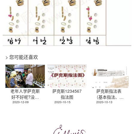
> 您可能还喜欢
老年人学萨克斯
萨克斯1234567
萨克斯指法表
好不好呢?没有
指法图
（基本指法、替
基础还能学会
2020-12-09
2020-10-15
换指法、超吹指
2020-10-13
吗?
法，超详细讲
解）