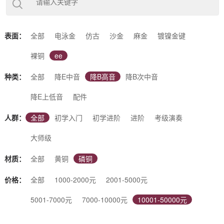
下几类：（降E调）中音萨克斯、（降B调）次中音萨克斯、（降
B调）高音萨克斯、（降E调）上低音萨克斯、（降B调）高音小
弯管等5大类别。根据使用场景又可分为：初学入门萨克斯、初
学进阶萨克斯、考级演奏萨克斯、专业演奏萨克斯、大师级萨克
表面：
全部
电泳金
仿古
沙金
麻金
镀镍金键
斯等不同调性、不同表面、不同材质的萨克斯。同时也支持您根
据自己的喜好进行定制。杰尔威斯，好音质的选择！
裸铜
ee
种类：
全部
降E中音
降B高音
降B次中音
降E上低音
配件
人群：
全部
初学入门
初学进阶
进阶
考级演奏
大师级
材质：
全部
黄铜
磷铜
价格：
全部
1000-2000元
2001-5000元
5001-7000元
7000-10000元
10001-50000元