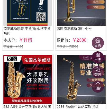
杰尔威斯原装 中音/高音/次中音
法国杰尔威斯 301 小号
哨片
￥详询
￥2380
本店价：
促销价：
首页
市场价：￥100
市场价：￥2380
产品
微信
顶部
582-AS中音萨克斯降e调大师演
0536 降e调中音萨克斯 黑金