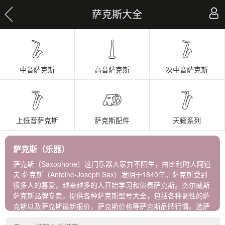
萨克斯大全
中音萨克斯
高音萨克斯
次中音萨克斯
上低音萨克斯
萨克斯配件
天籁系列
萨克斯（乐器）
萨克斯（Saxophone）这门乐器大家并不陌生，由比利时人阿道
夫·萨克斯（Antoine-Joseph Sax）发明于1840年。萨克斯受到
很多人的喜爱，越来越多的人开始学习和演奏萨克斯。杰尔威斯
萨克斯品牌专卖，提供各种萨克斯型号大全，包括各种调性的萨
克斯以及萨克斯最新报价，萨克斯价格等萨克斯品牌行情。选萨
克斯牌子，到杰尔威斯，进口正品保障！ 杰尔威斯萨克斯包含以