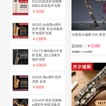
531SS高音萨克斯降
B调分体高音萨克斯
￥5200
562AS 金色降e调中
音萨克斯 专业演奏初
学考级萨克斯
法国杰尔威斯 626 黑管
￥13800
￥2280
促销价：
723-TS 降B调次中音
市场价：￥2280
萨克斯_进口演奏升
级萨克斯
￥10600
533AS 降e调中音萨
克斯 金色
￥8000
531AS中音萨克斯降
e调初学考级演奏进