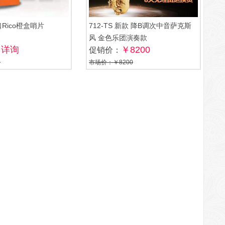
Rico橙盒哨片
712-TS 新款 降B调次中音萨克斯
风 金色乐团演奏款
￥详询
￥8200
促销价：
0
市场价：￥8200