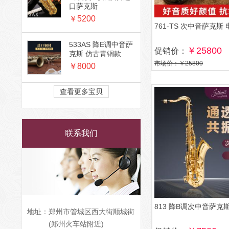
口萨克斯
￥5200
761-TS 次中音萨克斯
533AS 降E调中音萨
￥25800
促销价：
克斯 仿古青铜款
市场价：￥25800
￥8000
查看更多宝贝
联系我们
813 降B调次中音萨克
地址：
郑州市管城区西大街顺城街
(郑州火车站附近)