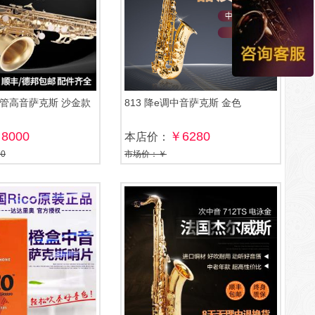
小弯管高音萨克斯 沙金款
813 降e调中音萨克斯 金色
8000
￥6280
本店价：
0
市场价：￥