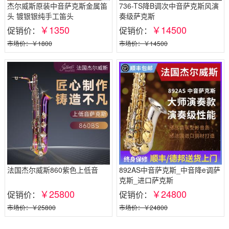
杰尔威斯原装中音萨克斯金属笛
736-TS降B调次中音萨克斯风演
头 镀银银纯手工笛头
奏级萨克斯
￥1350
￥14500
促销价：
促销价：
市场价：￥1800
市场价：￥14500
法国杰尔威斯860紫色上低音
892AS中音萨克斯_中音降e调萨
克斯_进口萨克斯
￥25800
￥24800
促销价：
促销价：
市场价：￥25800
市场价：￥24800