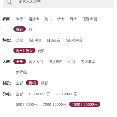
下几类：（降E调）中音萨克斯、（降B调）次中音萨克斯、（降
B调）高音萨克斯、（降E调）上低音萨克斯、（降B调）高音小
弯管等5大类别。根据使用场景又可分为：初学入门萨克斯、初
学进阶萨克斯、考级演奏萨克斯、专业演奏萨克斯、大师级萨克
表面：
全部
电泳金
仿古
沙金
麻金
镀镍金键
斯等不同调性、不同表面、不同材质的萨克斯。同时也支持您根
据自己的喜好进行定制。杰尔威斯，好音质的选择！
裸铜
ee
种类：
全部
降E中音
降B高音
降B次中音
降E上低音
配件
人群：
全部
初学入门
初学进阶
进阶
考级演奏
大师级
材质：
全部
黄铜
磷铜
价格：
全部
1000-2000元
2001-5000元
5001-7000元
7000-10000元
10001-50000元