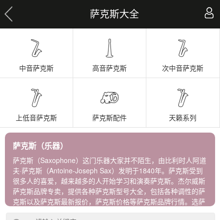
萨克斯大全
中音萨克斯
高音萨克斯
次中音萨克斯
上低音萨克斯
萨克斯配件
天籁系列
萨克斯（乐器）
萨克斯（Saxophone）这门乐器大家并不陌生，由比利时人阿道
夫·萨克斯（Antoine-Joseph Sax）发明于1840年。萨克斯受到
很多人的喜爱，越来越多的人开始学习和演奏萨克斯。杰尔威斯
萨克斯品牌专卖，提供各种萨克斯型号大全，包括各种调性的萨
克斯以及萨克斯最新报价，萨克斯价格等萨克斯品牌行情。选萨
克斯牌子，到杰尔威斯，进口正品保障！ 杰尔威斯萨克斯包含以