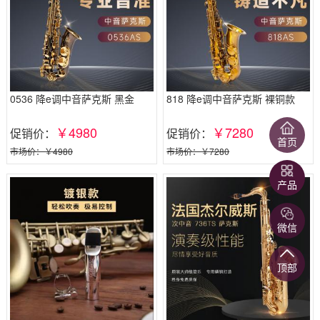
0536 降e调中音萨克斯 黑金
818 降e调中音萨克斯 裸铜款
￥4980
￥7280
促销价：
促销价：
首页
市场价：￥4980
市场价：￥7280
产品
微信
顶部