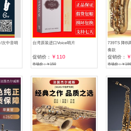
音/次中音哨
台湾原装进口Voice哨片
739TS 降
奏款
￥110
￥
促销价：
促销价：
市场价：￥150
市场价：￥186