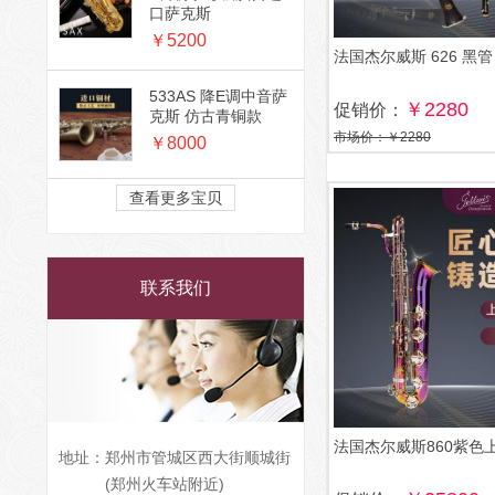
口萨克斯
￥5200
法国杰尔威斯 626 黑管
533AS 降E调中音萨
￥2280
促销价：
克斯 仿古青铜款
市场价：￥2280
￥8000
查看更多宝贝
联系我们
法国杰尔威斯860紫色
地址：
郑州市管城区西大街顺城街
(郑州火车站附近)