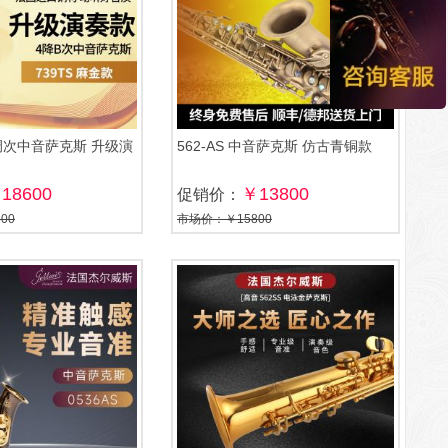
B调次中音萨克斯 升级演
562-AS 中音萨克斯 仿古青铜款
18600
￥13800
促销价：
00
市场价：￥15800