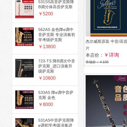
531SS高音萨克斯降
B调分体高音萨克斯
￥5200
562AS 金色降e调中
音萨克斯 专业演奏初
学考级萨克斯
杰尔威斯原装 中音/高
￥13800
片
￥详询
本店价：
723-TS 降B调次中音
市场价：￥100
萨克斯_进口演奏升
级萨克斯
￥10600
533AS 降e调中音萨
克斯 金色
￥8000
531AS中音萨克斯降
e调初学考级演奏进