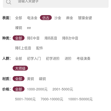
下几类：（降E调）中音萨克斯、（降B调）次中音萨克斯、（降
B调）高音萨克斯、（降E调）上低音萨克斯、（降B调）高音小
弯管等5大类别。根据使用场景又可分为：初学入门萨克斯、初
学进阶萨克斯、考级演奏萨克斯、专业演奏萨克斯、大师级萨克
表面：
全部
电泳金
仿古
沙金
麻金
镀镍金键
斯等不同调性、不同表面、不同材质的萨克斯。同时也支持您根
据自己的喜好进行定制。杰尔威斯，好音质的选择！
裸铜
ee
种类：
全部
降E中音
降B高音
降B次中音
降E上低音
配件
人群：
全部
初学入门
初学进阶
进阶
考级演奏
大师级
材质：
全部
黄铜
磷铜
价格：
全部
1000-2000元
2001-5000元
5001-7000元
7000-10000元
10001-50000元