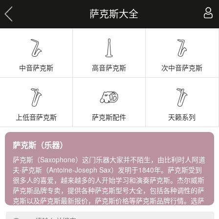
萨克斯大全
中音萨克斯
高音萨克斯
次中音萨克斯
上低音萨克斯
萨克斯配件
天籁系列
萨克斯（乐器）
萨克斯（Saxophone）这门乐器大家并不陌生，由比利时人阿道
夫·萨克斯（Antoine-Joseph Sax）发明于1840年。萨克斯受到
很多人的喜爱，越来越多的人开始学习和演奏萨克斯。杰尔威斯
萨克斯品牌专卖，提供各种萨克斯型号大全，包括各种调性的萨
克斯以及萨克斯最新报价，萨克斯价格等萨克斯品牌行情。选萨
克斯牌子，到杰尔威斯，进口正品保障！ 杰尔威斯萨克斯包含以