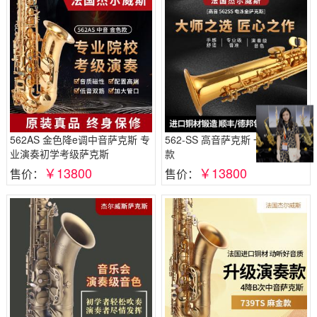
562AS 金色降e调中音萨克斯 专
562-SS 高音萨克斯 一体电泳金
业演奏初学考级萨克斯
款
￥13800
￥13800
售价：
售价：