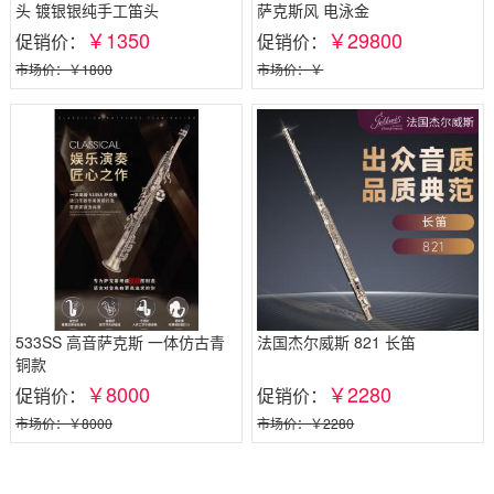
头 镀银银纯手工笛头
萨克斯风 电泳金
￥1350
￥29800
促销价：
促销价：
市场价：￥1800
市场价：￥
533SS 高音萨克斯 一体仿古青
法国杰尔威斯 821 长笛
铜款
￥8000
￥2280
促销价：
促销价：
市场价：￥8000
市场价：￥2280