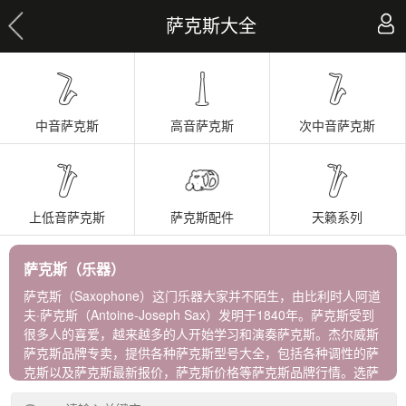
萨克斯大全
中音萨克斯
高音萨克斯
次中音萨克斯
上低音萨克斯
萨克斯配件
天籁系列
萨克斯（乐器）
萨克斯（Saxophone）这门乐器大家并不陌生，由比利时人阿道
夫·萨克斯（Antoine-Joseph Sax）发明于1840年。萨克斯受到
很多人的喜爱，越来越多的人开始学习和演奏萨克斯。杰尔威斯
萨克斯品牌专卖，提供各种萨克斯型号大全，包括各种调性的萨
克斯以及萨克斯最新报价，萨克斯价格等萨克斯品牌行情。选萨
克斯牌子，到杰尔威斯，进口正品保障！ 杰尔威斯萨克斯包含以