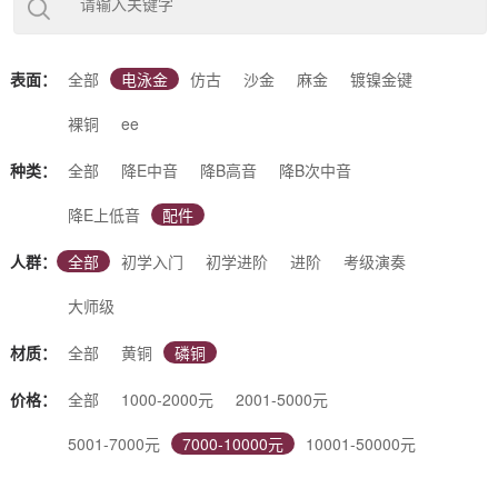
下几类：（降E调）中音萨克斯、（降B调）次中音萨克斯、（降
B调）高音萨克斯、（降E调）上低音萨克斯、（降B调）高音小
弯管等5大类别。根据使用场景又可分为：初学入门萨克斯、初
学进阶萨克斯、考级演奏萨克斯、专业演奏萨克斯、大师级萨克
表面：
全部
电泳金
仿古
沙金
麻金
镀镍金键
斯等不同调性、不同表面、不同材质的萨克斯。同时也支持您根
据自己的喜好进行定制。杰尔威斯，好音质的选择！
裸铜
ee
种类：
全部
降E中音
降B高音
降B次中音
降E上低音
配件
人群：
全部
初学入门
初学进阶
进阶
考级演奏
大师级
材质：
全部
黄铜
磷铜
价格：
全部
1000-2000元
2001-5000元
5001-7000元
7000-10000元
10001-50000元