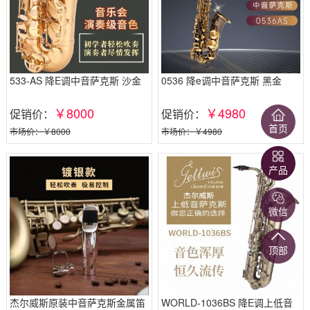
533-AS 降E调中音萨克斯 沙金
0536 降e调中音萨克斯 黑金
￥8000
￥4980
促销价：
促销价：
首页
市场价：￥8000
市场价：￥4980
产品
微信
顶部
杰尔威斯原装中音萨克斯金属笛
WORLD-1036BS 降E调上低音