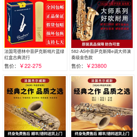
法国弯德林中音萨克斯哨片蓝绿
582-AS中音萨克斯降e调大师演
红盒古典流行
奏级金色款
￥22-275
￥23800
售价：
售价：