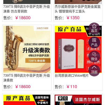
739TS 降B调次中音萨克斯 升级
杰尔威斯原装中音萨克斯金属笛
演奏 仿古青铜款
头 镀银银纯手工笛头
￥18600
￥1350
售价：
售价：
首页
产品
微信
顶部
739TS 降B调次中音萨克斯 升级
台湾原装进口Voice哨片
演奏款
￥18600
￥110
售价：
售价：