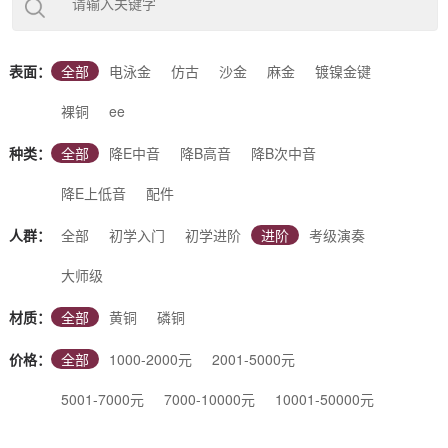
下几类：（降E调）中音萨克斯、（降B调）次中音萨克斯、（降
B调）高音萨克斯、（降E调）上低音萨克斯、（降B调）高音小
弯管等5大类别。根据使用场景又可分为：初学入门萨克斯、初
学进阶萨克斯、考级演奏萨克斯、专业演奏萨克斯、大师级萨克
表面：
全部
电泳金
仿古
沙金
麻金
镀镍金键
斯等不同调性、不同表面、不同材质的萨克斯。同时也支持您根
据自己的喜好进行定制。杰尔威斯，好音质的选择！
裸铜
ee
种类：
全部
降E中音
降B高音
降B次中音
降E上低音
配件
人群：
全部
初学入门
初学进阶
进阶
考级演奏
大师级
材质：
全部
黄铜
磷铜
价格：
全部
1000-2000元
2001-5000元
5001-7000元
7000-10000元
10001-50000元