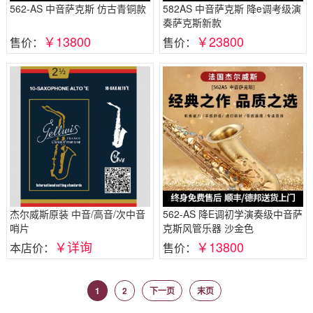
562-AS 中音萨克斯 仿古青铜款
582AS 中音萨克斯 降e调考级演
奏萨克斯新款
￥13800
￥23800
售价：
售价：
杰尔威斯原装 中音/高音/次中音
562-AS 降E调初学演奏级中音萨
哨片
克斯风管乐器 沙金色
￥详询
￥13800
本店价：
售价：
1
2
下一页
末页