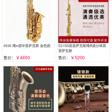
0536 降e调中音萨克斯 金色款
531SS高音萨克斯降B调分体高
音萨克斯
￥4650
￥5200
售价：
售价：