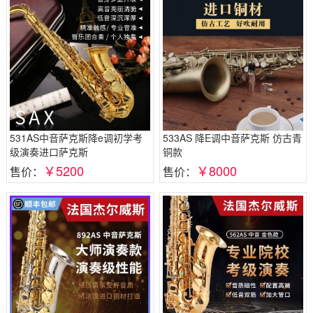
531AS中音萨克斯降e调初学考
533AS 降E调中音萨克斯 仿古青
级演奏进口萨克斯
铜款
￥5200
￥8000
售价：
售价：