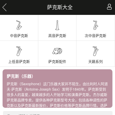
萨克斯大全
中音萨克斯
高音萨克斯
次中音萨克斯
上低音萨克斯
萨克斯配件
天籁系列
萨克斯（乐器）
萨克斯（Saxophone）这门乐器大家并不陌生，由比利时人阿道
夫·萨克斯（Antoine-Joseph Sax）发明于1840年。萨克斯受到
很多人的喜爱，越来越多的人开始学习和演奏萨克斯。杰尔威斯
萨克斯品牌专卖，提供各种萨克斯型号大全，包括各种调性的萨
克斯以及萨克斯最新报价，萨克斯价格等萨克斯品牌行情。选萨
克斯牌子，到杰尔威斯，进口正品保障！ 杰尔威斯萨克斯包含以