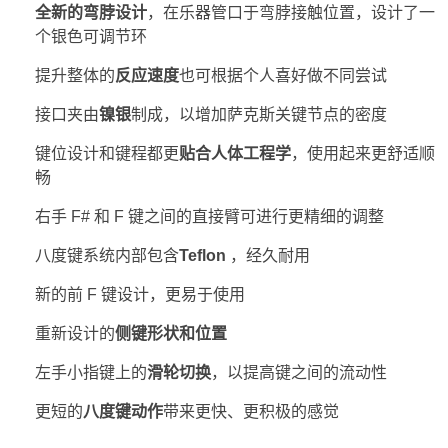
全新的弯脖设计
，在乐器管口于弯脖接触位置，设计了一
个银色可调节环
提升整体的
反应速度
也可根据个人喜好做不同尝试
接口夹由
镍银
制成，以增加萨克斯关键节点的密度
键位设计和键程都更
贴合人体工程学
，使用起来更舒适顺
畅
右手 F# 和 F 键之间的直接臂可进行更精细的调整
八度键系统内部包含
Teflon
，经久耐用
新的前 F 键设计，更易于使用
重新设计的
侧键形状和位置
左手小指键上的
滑轮切换
，以提高键之间的流动性
更短的
八度键动作
带来更快、更积极的感觉