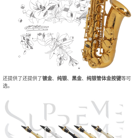
还提供了还提供了
镀金
、
纯银
、
黑金
、
纯银管体金按键
等可
选。