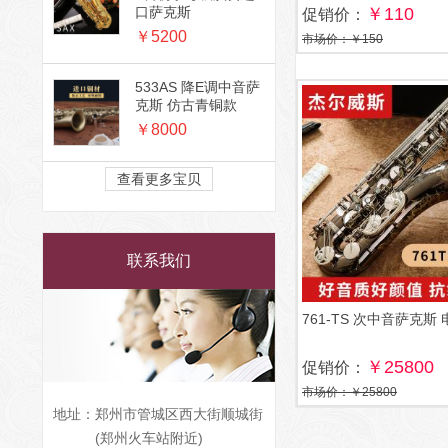
口萨克斯
￥110
促销价：
￥5200
市场价：￥150
533AS 降E调中音萨
克斯 仿古青铜款
￥8000
查看更多宝贝
联系我们
761-TS 次中音萨克斯
￥25800
促销价：
市场价：￥25800
地址：
郑州市管城区西大街顺城街
(郑州火车站附近)