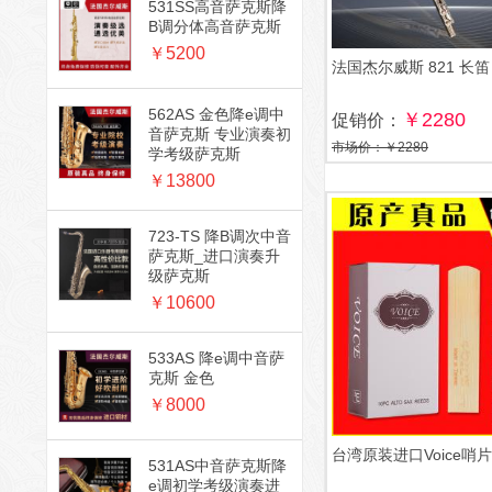
531SS高音萨克斯降
B调分体高音萨克斯
￥5200
法国杰尔威斯 821 长笛
562AS 金色降e调中
￥2280
促销价：
音萨克斯 专业演奏初
市场价：￥2280
学考级萨克斯
￥13800
723-TS 降B调次中音
萨克斯_进口演奏升
级萨克斯
￥10600
533AS 降e调中音萨
克斯 金色
￥8000
台湾原装进口Voice哨片
531AS中音萨克斯降
e调初学考级演奏进