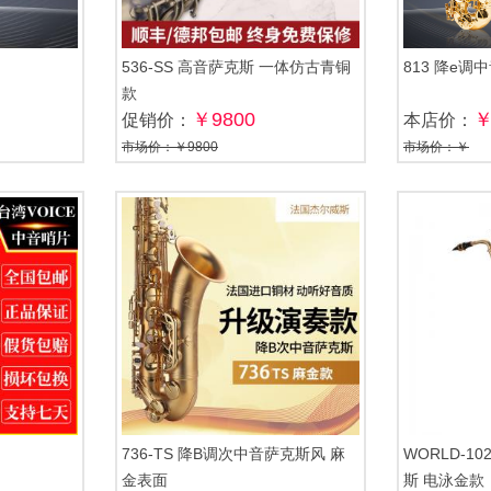
536-SS 高音萨克斯 一体仿古青铜
813 降e调
款
￥9800
￥
促销价：
本店价：
市场价：￥9800
市场价：￥
736-TS 降B调次中音萨克斯风 麻
WORLD-1
金表面
斯 电泳金款