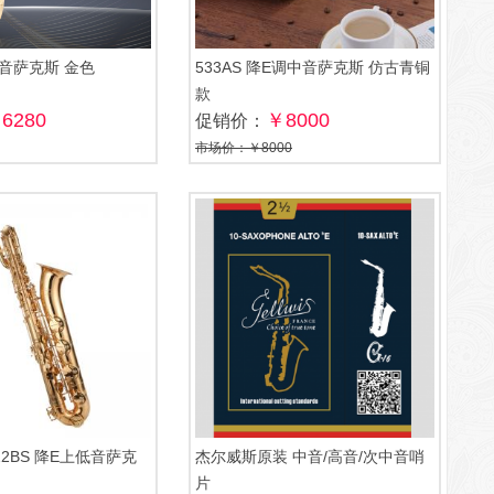
中音萨克斯 金色
533AS 降E调中音萨克斯 仿古青铜
款
6280
￥8000
促销价：
市场价：￥8000
022BS 降E上低音萨克
杰尔威斯原装 中音/高音/次中音哨
片