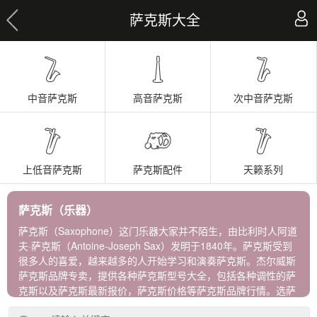
萨克斯大全
中音萨克斯
高音萨克斯
次中音萨克斯
上低音萨克斯
萨克斯配件
天籁系列
萨克斯（乐器）
萨克斯（Saxophone）这门乐器大家并不陌生，由比利时人阿道
夫·萨克斯（Antoine-Joseph Sax）发明于1840年。萨克斯受到
很多人的喜爱，越来越多的人开始学习和演奏萨克斯。杰尔威斯
萨克斯品牌专卖，提供各种萨克斯型号大全，包括各种调性的萨
克斯以及萨克斯最新报价，萨克斯价格等萨克斯品牌行情。选萨
克斯牌子，到杰尔威斯，进口正品保障！ 杰尔威斯萨克斯包含以