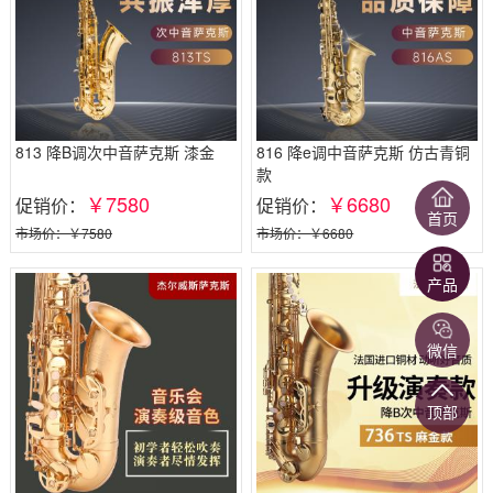
813 降B调次中音萨克斯 漆金
816 降e调中音萨克斯 仿古青铜
款
￥7580
￥6680
促销价：
促销价：
首页
市场价：￥7580
市场价：￥6680
产品
微信
顶部