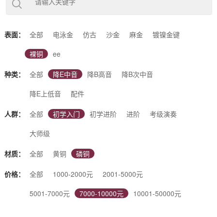
下几类：（降E调）中音萨克斯、（降B调）次中音萨克斯、（降
B调）高音萨克斯、（降E调）上低音萨克斯、（降B调）高音小
弯管等5大类别。根据使用场景又可分为：初学入门萨克斯、初
学进阶萨克斯、考级演奏萨克斯、专业演奏萨克斯、大师级萨克
表面：
全部
电泳金
仿古
沙金
麻金
镀镍金键
斯等不同调性、不同表面、不同材质的萨克斯。同时也支持您根
据自己的喜好进行定制。杰尔威斯，好音质的选择！
裸铜
ee
种类：
全部
降E中音
降B高音
降B次中音
降E上低音
配件
人群：
全部
初学入门
初学进阶
进阶
考级演奏
大师级
材质：
全部
黄铜
磷铜
价格：
全部
1000-2000元
2001-5000元
5001-7000元
7000-10000元
10001-50000元