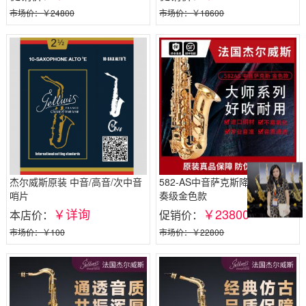
市场价：￥24800
市场价：￥18600
杰尔威斯原装 中音/高音/次中音
582-AS中音萨克斯降e调大师演
哨片
奏级金色款
￥详询
￥23800
本店价：
促销价：
市场价：￥100
市场价：￥22800